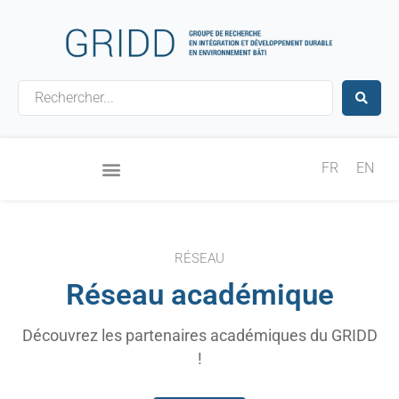
Aller
au
contenu
Search
...
FR
EN
RÉSEAU
Réseau académique
Découvrez les partenaires académiques du GRIDD
!